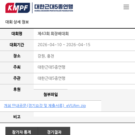
대회 상세 정보
대회명
제43회 회장배대회
대회기간
2026-04-10 ~ 2026-04-15
장소
강원, 홍천
주최
대한근대5종연맹
주관
대한근대5종연맹
후원
첨부파일
개최 안내공문(경기요강 및 제출서류)_eVUAm.zip
비고
참가자 통계
경기결과