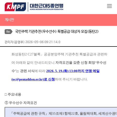
게시판
국민주택 기관추천(우수선수) 특별공급 대상자 모집(동탄2)
관리자(운영부) 2026-05-06 09:21:14.0
화성동탄
2 C27
블록
」
공공분양주택 기관추천 특별공급과 관련하
여 아래와
같이
안내드리오니
자격요건을 갖춘 신청 희망
‘
우수선
수
’
는
관련 서식
에
따라
2026. 5. 19.(화
) 13:00
까지 연맹 메일
(oc@pentathlon.or.kr)로 신청
하여 주시기 바랍니다
.
□
주요내용
①
우수선수 자격요건
「
주택공급에 관한 규칙
」
제
35
조제
1
항제
22
호
,
올림픽대회
,
세계선수권