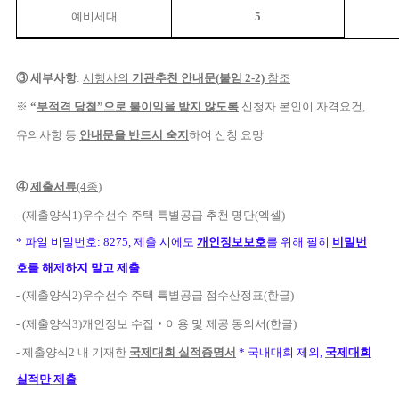
예비세대
5
③
세부사항
:
시행사
의
기관추천 안내문
(
붙임
2-2)
참조
※
“
부적격 당첨
”
으로 불이익을 받지 않도록
신청자 본인이 자격요건
,
유의사항 등
안내문을 반드시 숙지
하여 신청 요망
④
제출서류
(4
종
)
- (
제출양식
1)
우수선수 주택 특별공급 추천 명단
(
엑셀
)
*
파일 비밀번호
: 8275,
제출 시에도
개인정보보호
를 위해 필히
비밀번
호를 해제하지 말고 제출
- (
제출양식
2)
우수선수 주택 특별공급 점수산정표
(
한글
)
- (
제출양식
3)
개인정보 수집
‧
이용 및 제공 동의서
(
한글
)
-
제출양식
2
내 기재한
국제대회 실적증명서
*
국내대회 제외
,
국제대회
실적만 제출