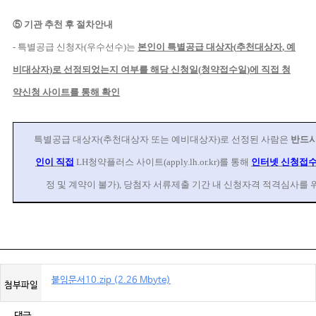
⑤
기관
추천 후 절차안내
-
특별공급 신청자
(
우수선수
)
는
본인이 특별공급 대상자
(
추천대상자
,
예
비대상자
)
로 선정
되었는지 여부를 해당 신청일
(
청약접수일
)
에 직접 청
약신청 사이트를 통해 확인
특별공급 대상자
(
추천대상자 또는 예비대상자
)
로 선정된 사람은
반드시
인이 직접
LH
청약플러스 사이트
(apply.lh.or.kr)
를 통해
인터넷
신청접
정 및 계약이 불가
)
,
당첨자 서류제출 기간 내 신청자격 적격심사를 
붙임문서10.zip (2.26 Mbyte)
첨부파일