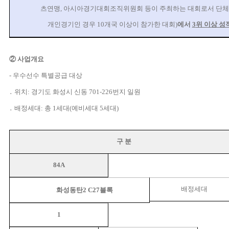
츠연맹
,
아시아경기대회조직위원회 등이 주최하는 대회로서 단
개인경기인 경우
10
개국 이상이 참가한 대회
)
에서
3
위 이상 성
②
사업개요
-
우수선수 특별공급 대상
․
위치
:
경기도 화성시 신동
701-226
번지 일원
․
배정세대
:
총
1
세대
(
예비세대
5
세대
)
구 분
84A
배정세대
화성동탄
2 C27
블록
1