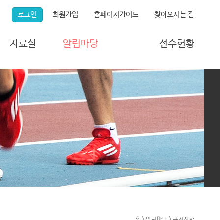
로그인
회원가입
홈페이지가이드
찾아오시는 길
자료실
알림마당
선수현황
연구자료실
연맹소식
등록선수현황
포토갤러리
공지사항
국가대표현황
동영상갤러리
게시판
보도자료
자주 묻는 질문
각종 서식
홈 > 알림마당 > 공지사항