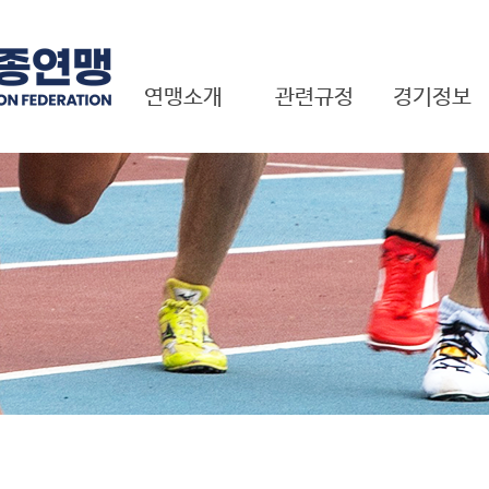
연맹소개
관련규정
경기정보
근대 5종이란?
경기규정
국내대회
회장 인사말
연맹규정
국제대회
연혁
국제대회 결과
기구표
펜타TV
국제연맹현황
임원현황
비전 및 목표