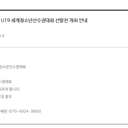
7·U19 세계청소년선수권대회 선발전 개최 안내
8.0
 세계청소년선수권대회
선수권대회
최코자 합니다.
붙임 참조
 (070-4924-3060)